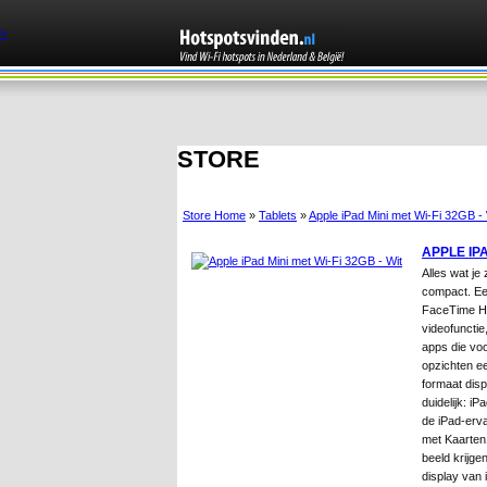
>
STORE
Store Home
»
Tablets
»
Apple iPad Mini met Wi-Fi 32GB - 
APPLE IPA
Alles wat je
compact. Een
FaceTime H
videofunctie
apps die voor
opzichten ee
formaat disp
duidelijk: iP
de iPad-erva
met Kaarten1
beeld krijge
display van 