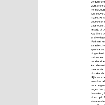
achtergrondv
vierkante ce
honderdduiz
licht ontwer
maakt. Hij is
ongelooflijk
vasthouden. 
'm altijd bi
App Store b
er elke dag 
iPad mini ku
aantallen. H
speciaal voo
dingen heel
maken, een f
voorbereiden
kan allemaal
vasthouden. 
uitstekende 
Hij is voorz
waardoor all
voor de gew
vegen door p
bewerken, f
video op in
straatmuzika