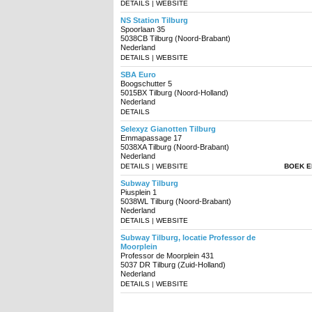
DETAILS
|
WEBSITE
NS Station Tilburg
Spoorlaan 35
5038CB Tilburg (Noord-Brabant)
Nederland
DETAILS
|
WEBSITE
SBA Euro
Boogschutter 5
5015BX Tilburg (Noord-Holland)
Nederland
DETAILS
Selexyz Gianotten Tilburg
Emmapassage 17
5038XA Tilburg (Noord-Brabant)
Nederland
DETAILS
|
WEBSITE
BOEK 
Subway Tilburg
Piusplein 1
5038WL Tilburg (Noord-Brabant)
Nederland
DETAILS
|
WEBSITE
Subway Tilburg, locatie Professor de
Moorplein
Professor de Moorplein 431
5037 DR Tilburg (Zuid-Holland)
Nederland
DETAILS
|
WEBSITE