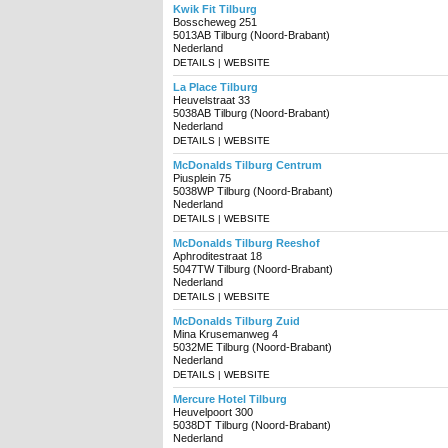
Kwik Fit Tilburg
Bosscheweg 251
5013AB Tilburg (Noord-Brabant)
Nederland
DETAILS
|
WEBSITE
La Place Tilburg
Heuvelstraat 33
5038AB Tilburg (Noord-Brabant)
Nederland
DETAILS
|
WEBSITE
McDonalds Tilburg Centrum
Piusplein 75
5038WP Tilburg (Noord-Brabant)
Nederland
DETAILS
|
WEBSITE
McDonalds Tilburg Reeshof
Aphroditestraat 18
5047TW Tilburg (Noord-Brabant)
Nederland
DETAILS
|
WEBSITE
McDonalds Tilburg Zuid
Mina Krusemanweg 4
5032ME Tilburg (Noord-Brabant)
Nederland
DETAILS
|
WEBSITE
Mercure Hotel Tilburg
Heuvelpoort 300
5038DT Tilburg (Noord-Brabant)
Nederland