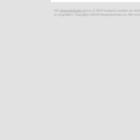
Via
Hotspotsvinden.nl
kun je Wi-Fi hotspots zoeken en vinde
te vergelijken. Copyright ©2008 Hotspotsvinden.nl. Alle r